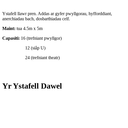
Ystafell llawr pren. Addas ar gyfer pwyllgorau, hyfforddiant,
anerchiadau bach, dosbarthiadau celf.
Maint:
tua 4.5m x 5m
Capasiti:
16 (trefniant pwyllgor)
12 (siâp U)
24 (trefniant theatr)
Yr Ystafell Dawel