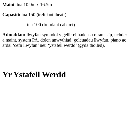
Maint
: tua 10.9m x 16.5m
Capasiti:
tua 150 (trefniant theatr)
tua 100 (trefniant cabaret)
Adnoddau:
llwyfan symudol y gellir ei haddasu o ran siâp, uchder
a maint, system PA, dolen anwythiad, goleuadau llwyfan, piano ac
ardal ‘cefn llwyfan’ neu ‘ystafell werdd’ (gyda thoiled).
Yr Ystafell Werdd