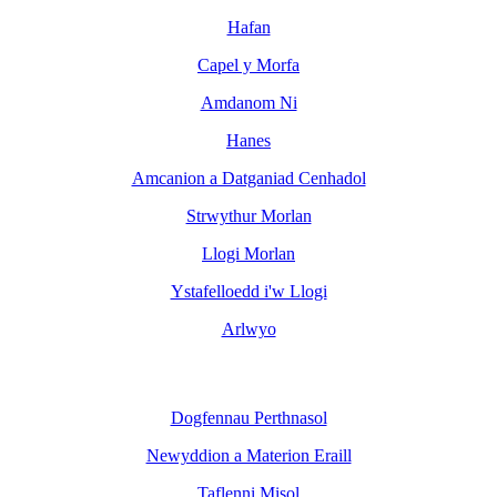
Hafan
Capel y Morfa
Amdanom Ni
Hanes
Amcanion a Datganiad Cenhadol
Strwythur Morlan
Llogi Morlan
Ystafelloedd i'w Llogi
Arlwyo
Dogfennau Perthnasol
Newyddion a Materion Eraill
Taflenni Misol