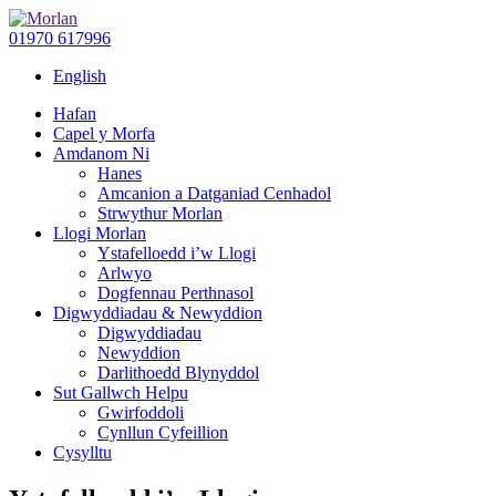
01970 617996
English
Hafan
Capel y Morfa
Amdanom Ni
Hanes
Amcanion a Datganiad Cenhadol
Strwythur Morlan
Llogi Morlan
Ystafelloedd i’w Llogi
Arlwyo
Dogfennau Perthnasol
Digwyddiadau & Newyddion
Digwyddiadau
Newyddion
Darlithoedd Blynyddol
Sut Gallwch Helpu
Gwirfoddoli
Cynllun Cyfeillion
Cysylltu