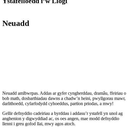
Ystafelloedd i’w Llogi
Neuadd
Neuadd amlbwrpas. Addas ar gyfer cyngherddau, dramâu, ffeiriau o
bob math, dosbarthiadau dawns a chadw’n heini, pwyllgorau mawr,
darlithoedd, cyfarfodydd cyhoeddus, partïon priodas, a mwy!
Gellir defnyddio cadeiriau a byrddau i addasu’r ystafell yn unol ag
anghenion y digwyddiad ac, os oes angen, mae modd defnyddio
llenni i greu gofod llai, mwy agos atoch.