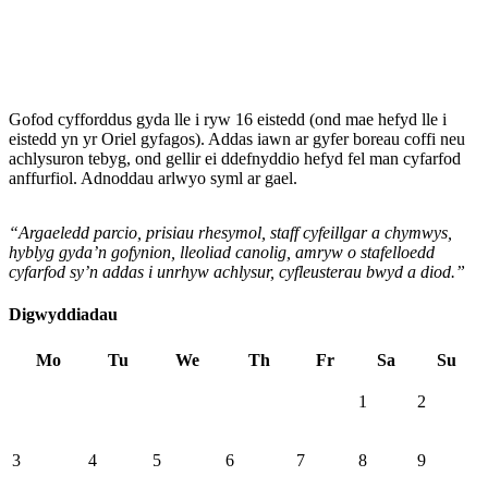
Gofod cyfforddus gyda lle i ryw 16 eistedd (ond mae hefyd lle i
eistedd yn yr Oriel gyfagos). Addas iawn ar gyfer boreau coffi neu
achlysuron tebyg, ond gellir ei ddefnyddio hefyd fel man cyfarfod
anffurfiol. Adnoddau arlwyo syml ar gael.
“
Argaeledd parcio, prisiau rhesymol, staff cyfeillgar a chymwys,
hyblyg gyda’n gofynion, lleoliad canolig, amryw o stafelloedd
cyfarfod sy’n addas i unrhyw achlysur, cyfleusterau bwyd a diod.”
Digwyddiadau
Mo
Tu
We
Th
Fr
Sa
Su
1
2
3
4
5
6
7
8
9