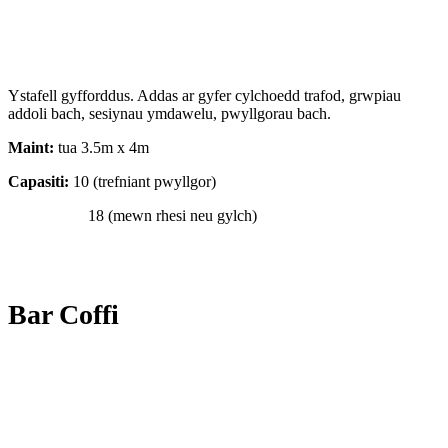
Ystafell gyfforddus. Addas ar gyfer cylchoedd trafod, grwpiau
addoli bach, sesiynau ymdawelu, pwyllgorau bach.
Maint:
tua 3.5m x 4m
Capasiti:
10 (trefniant pwyllgor)
18 (mewn rhesi neu gylch)
Bar Coffi