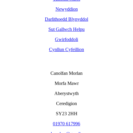
Newyddion
Darlithoedd Blynyddol
Sut Gallwch Helpu
Gwirfoddoli
Cynllun Cyfeillion
Canolfan Morlan
Morfa Mawr
Aberystwyth
Ceredigion
SY23 2HH
01970 617996