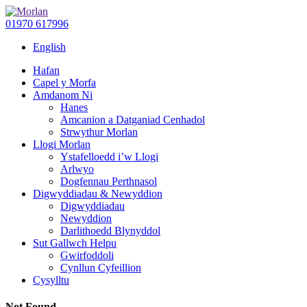
01970 617996
English
Hafan
Capel y Morfa
Amdanom Ni
Hanes
Amcanion a Datganiad Cenhadol
Strwythur Morlan
Llogi Morlan
Ystafelloedd i’w Llogi
Arlwyo
Dogfennau Perthnasol
Digwyddiadau & Newyddion
Digwyddiadau
Newyddion
Darlithoedd Blynyddol
Sut Gallwch Helpu
Gwirfoddoli
Cynllun Cyfeillion
Cysylltu
Not Found