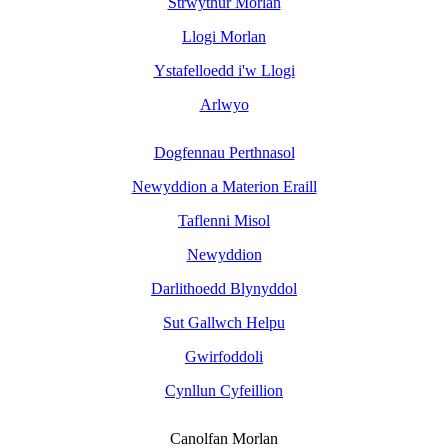
Strwythur Morlan
Llogi Morlan
Ystafelloedd i'w Llogi
Arlwyo
Dogfennau Perthnasol
Newyddion a Materion Eraill
Taflenni Misol
Newyddion
Darlithoedd Blynyddol
Sut Gallwch Helpu
Gwirfoddoli
Cynllun Cyfeillion
Canolfan Morlan