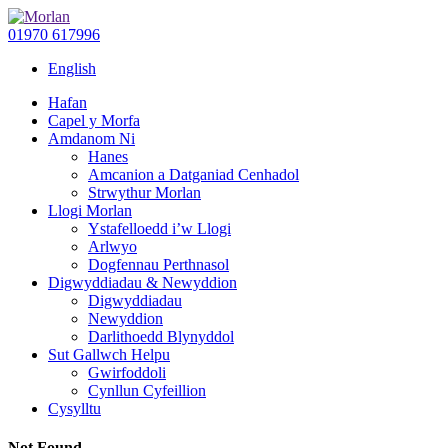
01970 617996
English
Hafan
Capel y Morfa
Amdanom Ni
Hanes
Amcanion a Datganiad Cenhadol
Strwythur Morlan
Llogi Morlan
Ystafelloedd i’w Llogi
Arlwyo
Dogfennau Perthnasol
Digwyddiadau & Newyddion
Digwyddiadau
Newyddion
Darlithoedd Blynyddol
Sut Gallwch Helpu
Gwirfoddoli
Cynllun Cyfeillion
Cysylltu
Not Found