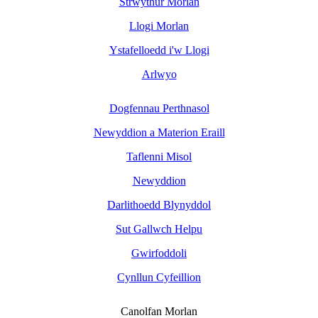
Strwythur Morlan
Llogi Morlan
Ystafelloedd i'w Llogi
Arlwyo
Dogfennau Perthnasol
Newyddion a Materion Eraill
Taflenni Misol
Newyddion
Darlithoedd Blynyddol
Sut Gallwch Helpu
Gwirfoddoli
Cynllun Cyfeillion
Canolfan Morlan