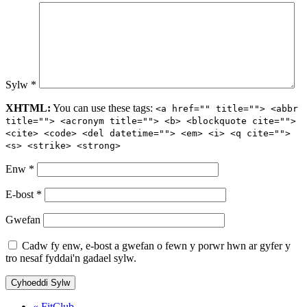
Sylw
*
XHTML:
You can use these tags:
<a href="" title=""> <abbr
title=""> <acronym title=""> <b> <blockquote cite="">
<cite> <code> <del datetime=""> <em> <i> <q cite="">
<s> <strike> <strong>
Enw
*
E-bost
*
Gwefan
Cadw fy enw, e-bost a gwefan o fewn y porwr hwn ar gyfer y
tro nesaf fyddai'n gadael sylw.
« FitClub