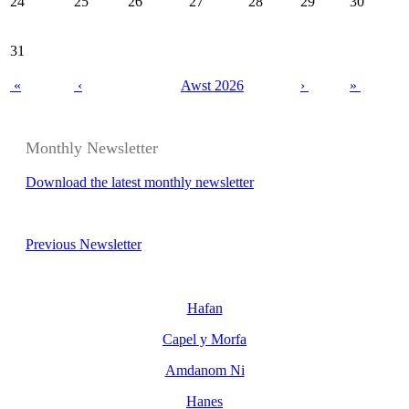
24
25
26
27
28
29
30
31
«
‹
Awst 2026
›
»
Monthly Newsletter
Download the latest monthly newsletter
Previous Newsletter
Hafan
Capel y Morfa
Amdanom Ni
Hanes