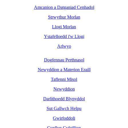
Amcanion a Datganiad Cenhadol
Strwythur Morlan
Llogi Morlan
Ystafelloedd i'w Llogi
Arlwyo
Dogfennau Perthnasol
Newyddion a Materion Eraill
Taflenni Misol
Newyddion
Darlithoedd Blynyddol
Sut Gallwch Helpu
Gwirfoddoli
Cynllun Cyfeillion