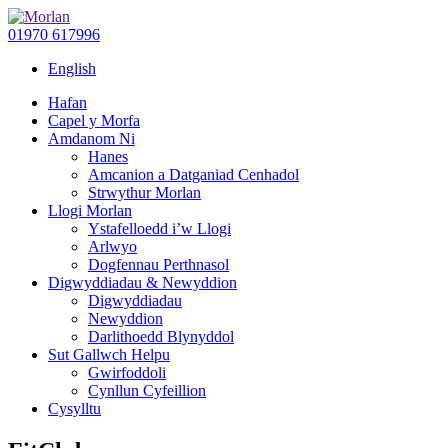
01970 617996
English
Hafan
Capel y Morfa
Amdanom Ni
Hanes
Amcanion a Datganiad Cenhadol
Strwythur Morlan
Llogi Morlan
Ystafelloedd i’w Llogi
Arlwyo
Dogfennau Perthnasol
Digwyddiadau & Newyddion
Digwyddiadau
Newyddion
Darlithoedd Blynyddol
Sut Gallwch Helpu
Gwirfoddoli
Cynllun Cyfeillion
Cysylltu