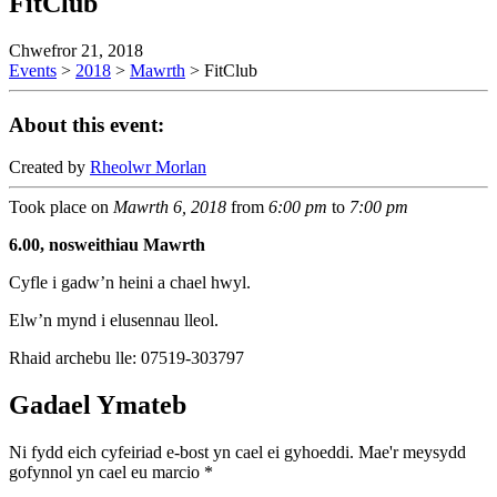
FitClub
Chwefror 21, 2018
Events
>
2018
>
Mawrth
>
FitClub
About this event:
Created by
Rheolwr Morlan
Took place on
Mawrth 6, 2018
from
6:00 pm
to
7:00 pm
6.00,
nosweithiau
Mawrth
Cyfle i gadw’n heini a chael hwyl.
Elw’n mynd i elusennau lleol.
Rhaid archebu lle: 07519-303797
Gadael Ymateb
Ni fydd eich cyfeiriad e-bost yn cael ei gyhoeddi.
Mae'r meysydd
gofynnol yn cael eu marcio
*