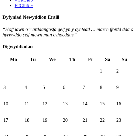
FitClub »
Dyfyniad Newyddion Eraill
“Hoff iawn o’r arddangosfa gelf yn y cyntedd … mae’n ffordd dda o
hyrwyddo celf mewn man cyhoeddus.”
Digwyddiadau
Mo
Tu
We
Th
Fr
Sa
Su
1
2
3
4
5
6
7
8
9
10
11
12
13
14
15
16
17
18
19
20
21
22
23