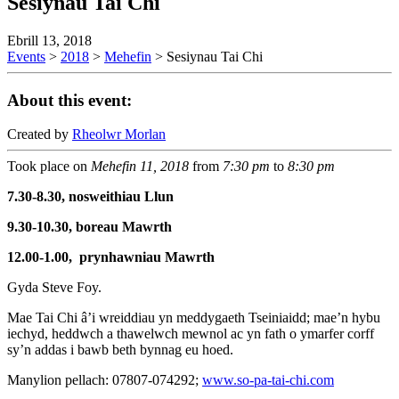
Sesiynau Tai Chi
Ebrill 13, 2018
Events
>
2018
>
Mehefin
>
Sesiynau Tai Chi
About this event:
Created by
Rheolwr Morlan
Took place on
Mehefin 11, 2018
from
7:30 pm
to
8:30 pm
7.30-8.30, nosweithiau Llun
9.30-10.30, boreau Mawrth
12.00-1.00,
p
rynhawniau Mawrth
Gyda Steve Foy.
Mae Tai Chi â’i wreiddiau yn meddygaeth Tseiniaidd; mae’n hybu
iechyd, heddwch a thawelwch mewnol ac yn fath o ymarfer corff
sy’n addas i bawb beth bynnag eu hoed.
Manylion pellach: 07807-074292;
www.so-pa-tai-chi.com