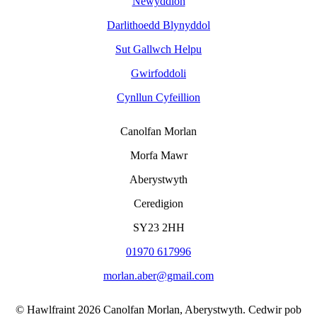
Newyddion
Darlithoedd Blynyddol
Sut Gallwch Helpu
Gwirfoddoli
Cynllun Cyfeillion
Canolfan Morlan
Morfa Mawr
Aberystwyth
Ceredigion
SY23 2HH
01970 617996
morlan.aber@gmail.com
© Hawlfraint 2026 Canolfan Morlan, Aberystwyth. Cedwir pob