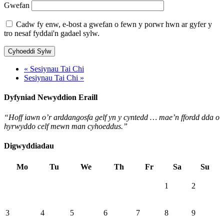
Gwefan
Cadw fy enw, e-bost a gwefan o fewn y porwr hwn ar gyfer y
tro nesaf fyddai'n gadael sylw.
« Sesiynau Tai Chi
Sesiynau Tai Chi »
Dyfyniad Newyddion Eraill
“Hoff iawn o’r arddangosfa gelf yn y cyntedd … mae’n ffordd dda o
hyrwyddo celf mewn man cyhoeddus.”
Digwyddiadau
Mo
Tu
We
Th
Fr
Sa
Su
1
2
3
4
5
6
7
8
9