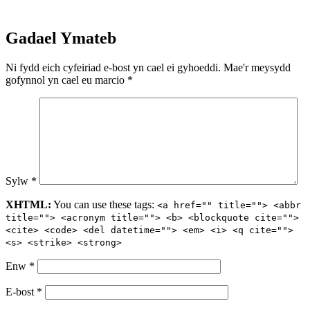
Gadael Ymateb
Ni fydd eich cyfeiriad e-bost yn cael ei gyhoeddi.
Mae'r meysydd
gofynnol yn cael eu marcio
*
Sylw
*
XHTML:
You can use these tags:
<a href="" title=""> <abbr
title=""> <acronym title=""> <b> <blockquote cite="">
<cite> <code> <del datetime=""> <em> <i> <q cite="">
<s> <strike> <strong>
Enw
*
E-bost
*