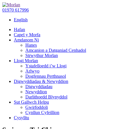
01970 617996
English
Hafan
Capel y Morfa
Amdanom Ni
Hanes
Amcanion a Datganiad Cenhadol
Strwythur Morlan
Llogi Morlan
Ystafelloedd i’w Llogi
Arlwyo
Dogfennau Perthnasol
Digwyddiadau & Newyddion
Digwyddiadau
Newyddion
Darlithoedd Blynyddol
Sut Gallwch Helpu
Gwirfoddoli
Cynllun Cyfeillion
Cysylltu