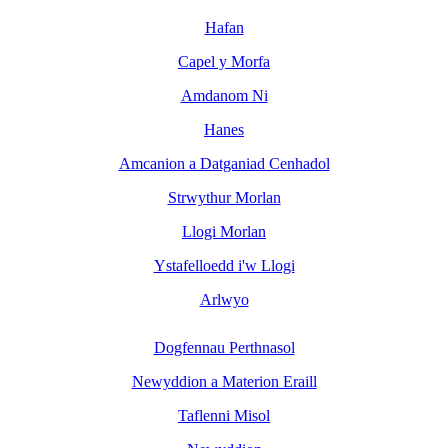
Hafan
Capel y Morfa
Amdanom Ni
Hanes
Amcanion a Datganiad Cenhadol
Strwythur Morlan
Llogi Morlan
Ystafelloedd i'w Llogi
Arlwyo
Dogfennau Perthnasol
Newyddion a Materion Eraill
Taflenni Misol