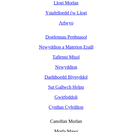
Llogi Morlan
Ystafelloedd i'w Llogi
Arlwyo
Dogfennau Perthnasol
Newyddion a Materion Eraill
Taflenni Misol
Newyddion
Darlithoedd Blynyddol
Sut Gallwch Helpu
Gwirfoddoli
Cynllun Cyfeillion
Canolfan Morlan
Morfa Mawr