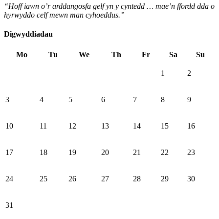
“Hoff iawn o’r arddangosfa gelf yn y cyntedd … mae’n ffordd dda o
hyrwyddo celf mewn man cyhoeddus.”
Digwyddiadau
Mo
Tu
We
Th
Fr
Sa
Su
1
2
3
4
5
6
7
8
9
10
11
12
13
14
15
16
17
18
19
20
21
22
23
24
25
26
27
28
29
30
31