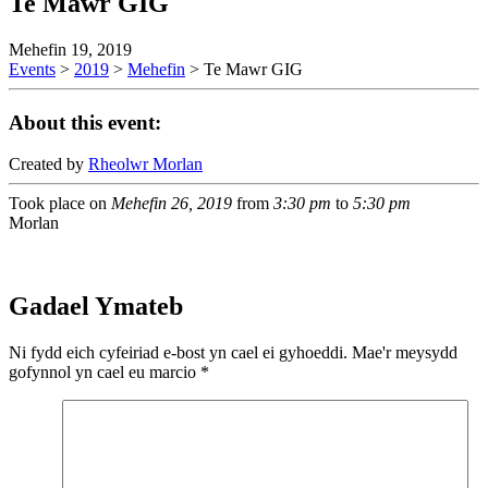
Te Mawr GIG
Mehefin 19, 2019
Events
>
2019
>
Mehefin
>
Te Mawr GIG
About this event:
Created by
Rheolwr Morlan
Took place on
Mehefin 26, 2019
from
3:30 pm
to
5:30 pm
Morlan
Gadael Ymateb
Ni fydd eich cyfeiriad e-bost yn cael ei gyhoeddi.
Mae'r meysydd
gofynnol yn cael eu marcio
*