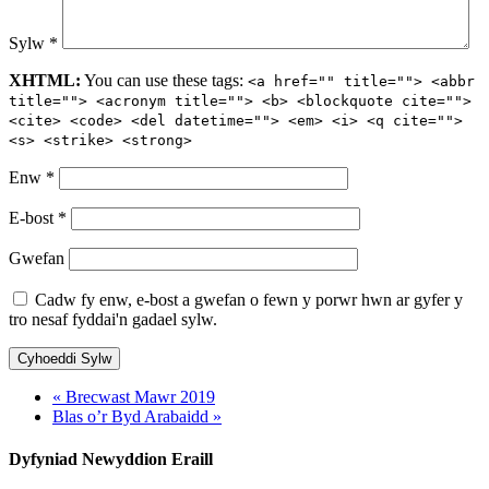
Sylw
*
XHTML:
You can use these tags:
<a href="" title=""> <abbr
title=""> <acronym title=""> <b> <blockquote cite="">
<cite> <code> <del datetime=""> <em> <i> <q cite="">
<s> <strike> <strong>
Enw
*
E-bost
*
Gwefan
Cadw fy enw, e-bost a gwefan o fewn y porwr hwn ar gyfer y
tro nesaf fyddai'n gadael sylw.
« Brecwast Mawr 2019
Blas o’r Byd Arabaidd »
Dyfyniad Newyddion Eraill