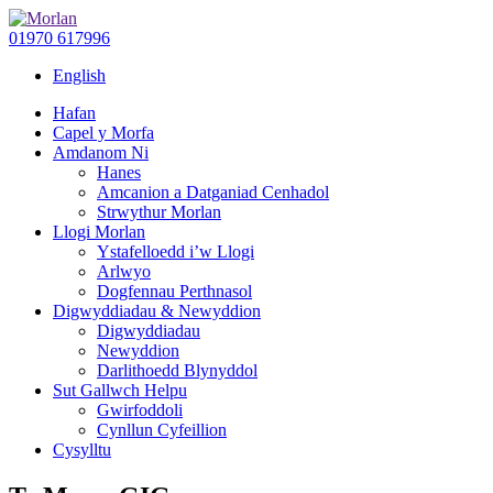
01970 617996
English
Hafan
Capel y Morfa
Amdanom Ni
Hanes
Amcanion a Datganiad Cenhadol
Strwythur Morlan
Llogi Morlan
Ystafelloedd i’w Llogi
Arlwyo
Dogfennau Perthnasol
Digwyddiadau & Newyddion
Digwyddiadau
Newyddion
Darlithoedd Blynyddol
Sut Gallwch Helpu
Gwirfoddoli
Cynllun Cyfeillion
Cysylltu