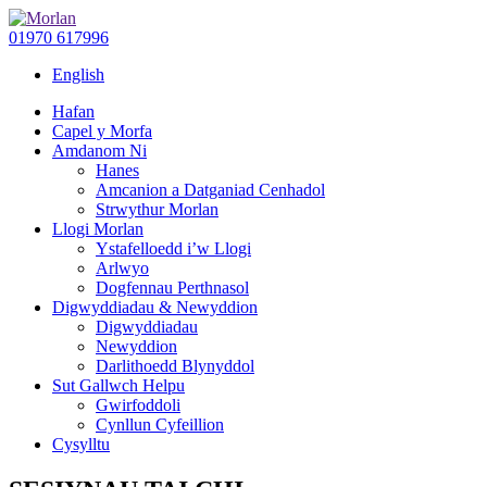
01970 617996
English
Hafan
Capel y Morfa
Amdanom Ni
Hanes
Amcanion a Datganiad Cenhadol
Strwythur Morlan
Llogi Morlan
Ystafelloedd i’w Llogi
Arlwyo
Dogfennau Perthnasol
Digwyddiadau & Newyddion
Digwyddiadau
Newyddion
Darlithoedd Blynyddol
Sut Gallwch Helpu
Gwirfoddoli
Cynllun Cyfeillion
Cysylltu