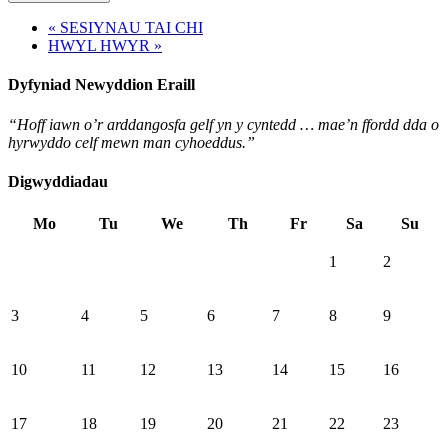
« SESIYNAU TAI CHI
HWYL HWYR »
Dyfyniad Newyddion Eraill
“Hoff iawn o’r arddangosfa gelf yn y cyntedd … mae’n ffordd dda o
hyrwyddo celf mewn man cyhoeddus.”
Digwyddiadau
Mo
Tu
We
Th
Fr
Sa
Su
1
2
3
4
5
6
7
8
9
10
11
12
13
14
15
16
17
18
19
20
21
22
23