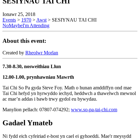
SESIYNAU TAI CHI
Ionawr 25, 2018
Events
>
1970
>
Awst
>
SESIYNAU TAI CHI
No
Maybe
I'm Attending
About this event:
Created by
Rheolwr Morlan
7.30-8.30, nosweithiau Llun
12.00-1.00, prynhawniau Mawrth
Tai Chi So Pa gyda Steve Foy. Math o hunan amddiffyn ond mae
Tai Chi hefyd yn hyrwyddo iechyd, heddwch a thawelwch mewnol
ac mae’n addas i bawb trwy gydol eu bywydau.
Manylion pellach: 07807-074292;
www.so-pa-tai-chi.com
Gadael Ymateb
Ni fydd eich cyfeiriad e-bost yn cael ei gyhoeddi.
Mae'r meysydd