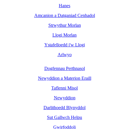
Hanes
Amcanion a Datganiad Cenhadol
Strwythur Morlan
Llogi Morlan
Ystafelloedd i'w Llogi
Arlwyo
Dogfennau Perthnasol
Newyddion a Materion Eraill
Taflenni Misol
Newyddion
Darlithoedd Blynyddol
Sut Gallwch Helpu
Gwirfoddoli