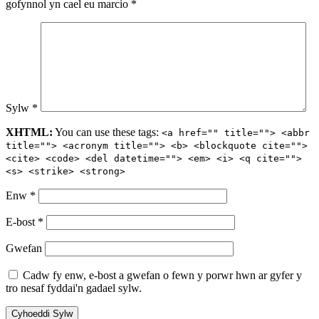
gofynnol yn cael eu marcio
*
Sylw
*
XHTML:
You can use these tags:
<a href="" title=""> <abbr
title=""> <acronym title=""> <b> <blockquote cite="">
<cite> <code> <del datetime=""> <em> <i> <q cite="">
<s> <strike> <strong>
Enw
*
E-bost
*
Gwefan
Cadw fy enw, e-bost a gwefan o fewn y porwr hwn ar gyfer y
tro nesaf fyddai'n gadael sylw.