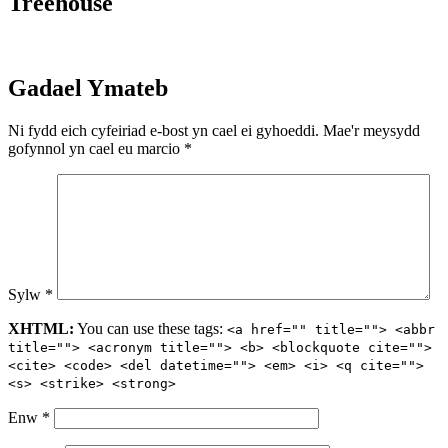
Treehouse
Gadael Ymateb
Ni fydd eich cyfeiriad e-bost yn cael ei gyhoeddi.
Mae'r meysydd
gofynnol yn cael eu marcio
*
Sylw
*
XHTML:
You can use these tags:
<a href="" title=""> <abbr
title=""> <acronym title=""> <b> <blockquote cite="">
<cite> <code> <del datetime=""> <em> <i> <q cite="">
<s> <strike> <strong>
Enw
*