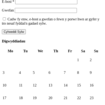
E-bost
*
Gwefan
Cadw fy enw, e-bost a gwefan o fewn y porwr hwn ar gyfer y
tro nesaf fyddai'n gadael sylw.
Digwyddiadau
Mo
Tu
We
Th
Fr
Sa
Su
1
2
3
4
5
6
7
8
9
10
11
12
13
14
15
16
17
18
19
20
21
22
23