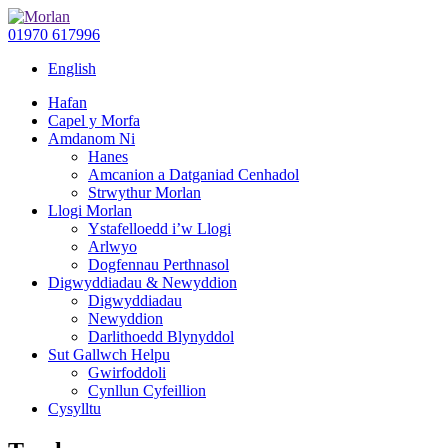
01970 617996
English
Hafan
Capel y Morfa
Amdanom Ni
Hanes
Amcanion a Datganiad Cenhadol
Strwythur Morlan
Llogi Morlan
Ystafelloedd i’w Llogi
Arlwyo
Dogfennau Perthnasol
Digwyddiadau & Newyddion
Digwyddiadau
Newyddion
Darlithoedd Blynyddol
Sut Gallwch Helpu
Gwirfoddoli
Cynllun Cyfeillion
Cysylltu