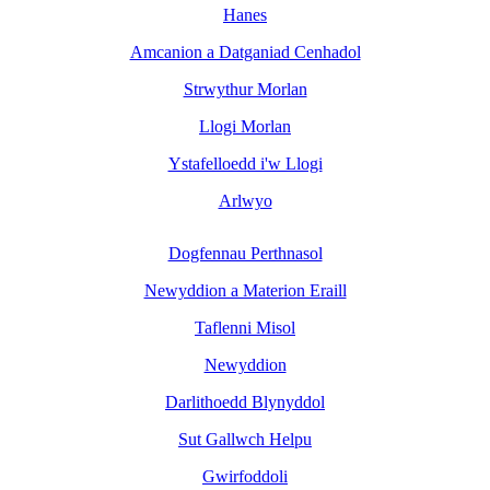
Hanes
Amcanion a Datganiad Cenhadol
Strwythur Morlan
Llogi Morlan
Ystafelloedd i'w Llogi
Arlwyo
Dogfennau Perthnasol
Newyddion a Materion Eraill
Taflenni Misol
Newyddion
Darlithoedd Blynyddol
Sut Gallwch Helpu
Gwirfoddoli