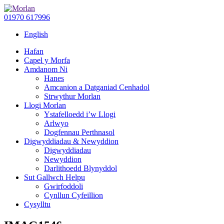
01970 617996
English
Hafan
Capel y Morfa
Amdanom Ni
Hanes
Amcanion a Datganiad Cenhadol
Strwythur Morlan
Llogi Morlan
Ystafelloedd i’w Llogi
Arlwyo
Dogfennau Perthnasol
Digwyddiadau & Newyddion
Digwyddiadau
Newyddion
Darlithoedd Blynyddol
Sut Gallwch Helpu
Gwirfoddoli
Cynllun Cyfeillion
Cysylltu