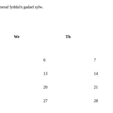
nesaf fyddai'n gadael sylw.
We
Th
6
7
13
14
20
21
27
28