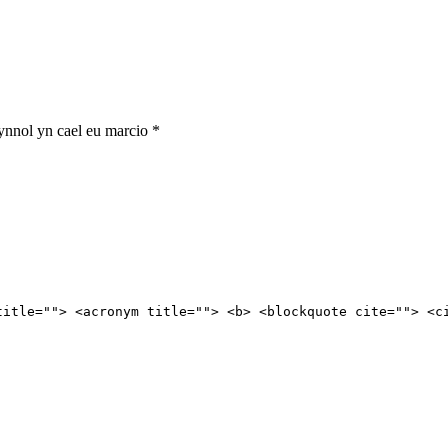
nnol yn cael eu marcio
*
title=""> <acronym title=""> <b> <blockquote cite=""> <c