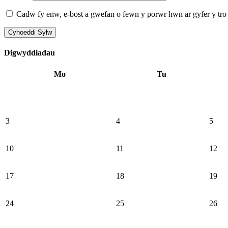
Cadw fy enw, e-bost a gwefan o fewn y porwr hwn ar gyfer y tro 
Digwyddiadau
Mo
Tu
3
4
5
10
11
12
17
18
19
24
25
26