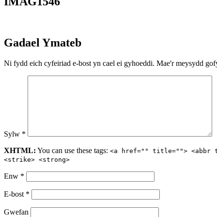
IMAG1546
Gadael Ymateb
Ni fydd eich cyfeiriad e-bost yn cael ei gyhoeddi.
Mae'r meysydd gofy
Sylw
*
XHTML:
You can use these tags:
<a href="" title=""> <abbr 
<strike> <strong>
Enw
*
E-bost
*
Gwefan