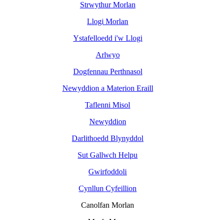
Strwythur Morlan
Llogi Morlan
Ystafelloedd i'w Llogi
Arlwyo
Dogfennau Perthnasol
Newyddion a Materion Eraill
Taflenni Misol
Newyddion
Darlithoedd Blynyddol
Sut Gallwch Helpu
Gwirfoddoli
Cynllun Cyfeillion
Canolfan Morlan