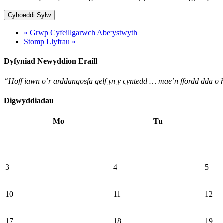
« Grwp Cyfeillgarwch Aberystwyth
Stomp Llyfrau »
Dyfyniad Newyddion Eraill
“Hoff iawn o’r arddangosfa gelf yn y cyntedd … mae’n ffordd dda 
Digwyddiadau
Mo
Tu
3
4
5
10
11
12
17
18
19