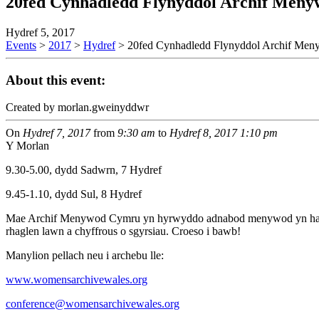
20fed Cynhadledd Flynyddol Archif Men
Hydref 5, 2017
Events
>
2017
>
Hydref
>
20fed Cynhadledd Flynyddol Archif Me
About this event:
Created by morlan.gweinyddwr
On
Hydref 7, 2017
from
9:30 am
to
Hydref 8, 2017
1:10 pm
Y Morlan
9.30-5.00, dydd Sadwrn, 7 Hydref
9.45-1.10, dydd Sul, 8 Hydref
Mae Archif Menywod Cymru yn hyrwyddo adnabod menywod yn han
rhaglen lawn a chyffrous o sgyrsiau. Croeso i bawb!
Manylion pellach neu i archebu lle:
www.womensarchivewales.org
conference@womensarchivewales.org