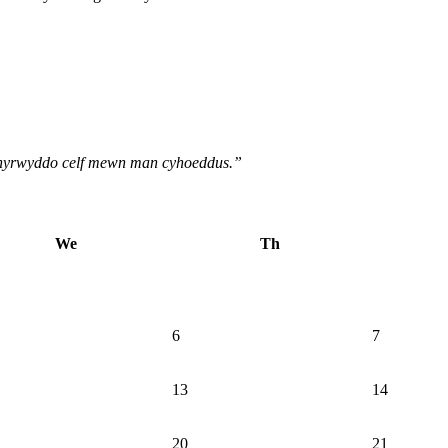
o hyrwyddo celf mewn man cyhoeddus.”
We
Th
6
7
13
14
20
21