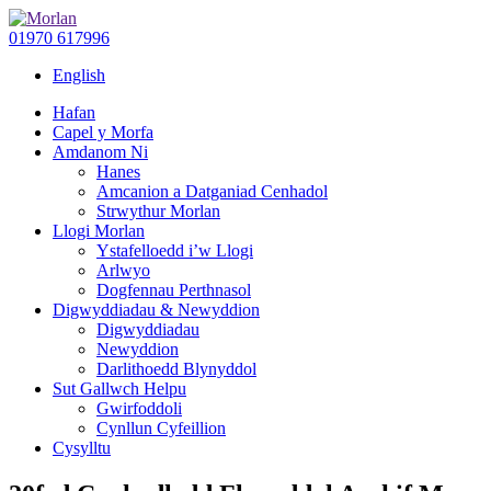
01970 617996
English
Hafan
Capel y Morfa
Amdanom Ni
Hanes
Amcanion a Datganiad Cenhadol
Strwythur Morlan
Llogi Morlan
Ystafelloedd i’w Llogi
Arlwyo
Dogfennau Perthnasol
Digwyddiadau & Newyddion
Digwyddiadau
Newyddion
Darlithoedd Blynyddol
Sut Gallwch Helpu
Gwirfoddoli
Cynllun Cyfeillion
Cysylltu