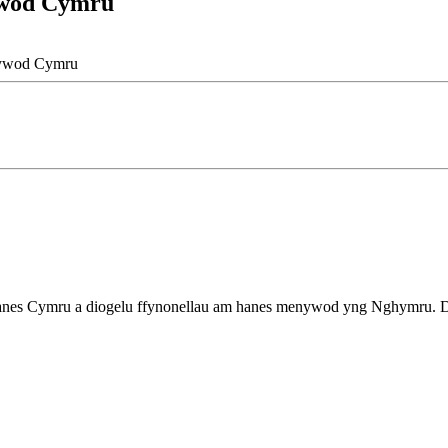
ywod Cymru
nywod Cymru
es Cymru a diogelu ffynonellau am hanes menywod yng Nghymru.