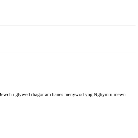
 Dewch i glywed rhagor am hanes menywod yng Nghymru mewn