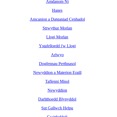
Amdanom Ni
Hanes
Amcanion a Datganiad Cenhadol
Strwythur Morlan
Llogi Morlan
Ystafelloedd i'w Llogi
Arlwyo
Dogfennau Perthnasol
Newyddion a Materion Eraill
Taflenni Misol
Newyddion
Darlithoedd Blynyddol
Sut Gallwch Helpu
Gwirfoddoli