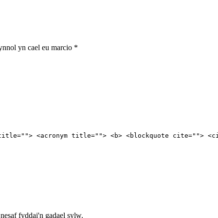
nnol yn cael eu marcio
*
title=""> <acronym title=""> <b> <blockquote cite=""> <c
nesaf fyddai'n gadael sylw.