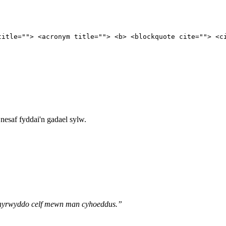
title=""> <acronym title=""> <b> <blockquote cite=""> <c
nesaf fyddai'n gadael sylw.
o hyrwyddo celf mewn man cyhoeddus.”