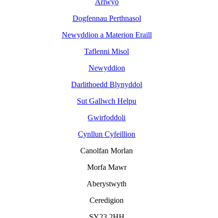
Arlwyo
Dogfennau Perthnasol
Newyddion a Materion Eraill
Taflenni Misol
Newyddion
Darlithoedd Blynyddol
Sut Gallwch Helpu
Gwirfoddoli
Cynllun Cyfeillion
Canolfan Morlan
Morfa Mawr
Aberystwyth
Ceredigion
SY23 2HH