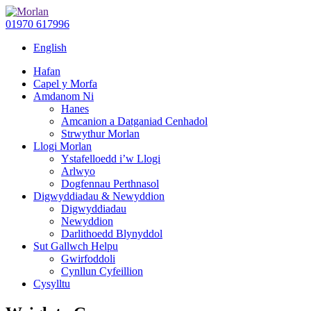
01970 617996
English
Hafan
Capel y Morfa
Amdanom Ni
Hanes
Amcanion a Datganiad Cenhadol
Strwythur Morlan
Llogi Morlan
Ystafelloedd i’w Llogi
Arlwyo
Dogfennau Perthnasol
Digwyddiadau & Newyddion
Digwyddiadau
Newyddion
Darlithoedd Blynyddol
Sut Gallwch Helpu
Gwirfoddoli
Cynllun Cyfeillion
Cysylltu