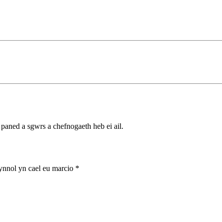
 paned a sgwrs a chefnogaeth heb ei ail.
nnol yn cael eu marcio
*