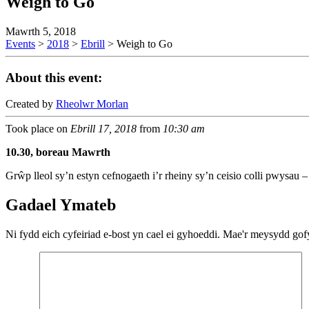
Weigh to Go
Mawrth 5, 2018
Events
>
2018
>
Ebrill
>
Weigh to Go
About this event:
Created by
Rheolwr Morlan
Took place on
Ebrill 17, 2018
from
10:30 am
10.30, boreau Mawrth
Grŵp lleol sy’n estyn cefnogaeth i’r rheiny sy’n ceisio colli pwysau –
Gadael Ymateb
Ni fydd eich cyfeiriad e-bost yn cael ei gyhoeddi.
Mae'r meysydd gofy