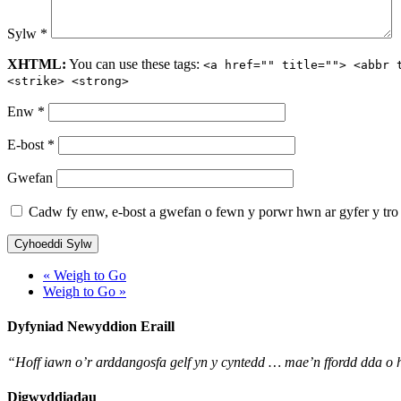
Sylw
*
XHTML:
You can use these tags:
<a href="" title=""> <abbr 
<strike> <strong>
Enw
*
E-bost
*
Gwefan
Cadw fy enw, e-bost a gwefan o fewn y porwr hwn ar gyfer y tro 
« Weigh to Go
Weigh to Go »
Dyfyniad Newyddion Eraill
“Hoff iawn o’r arddangosfa gelf yn y cyntedd … mae’n ffordd dda 
Digwyddiadau